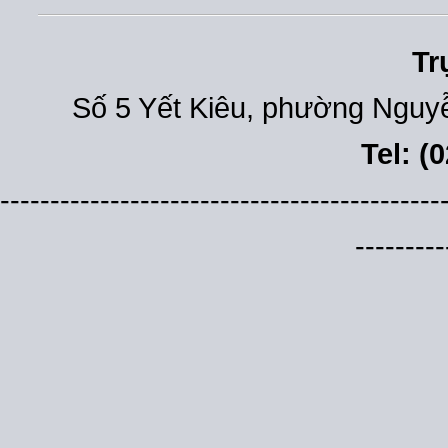
Tr
Số 5 Yết Kiêu, phường Nguyễ
Tel: (
--------------------------------------------
---------