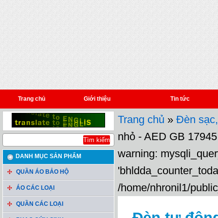
Trang chủ
Giới thiệu
Tin tức
Trang chủ
»
Đèn sạc,
nhỏ - AED GB 17945
warning: mysqli_query
DANH MỤC SẢN PHẨM
'bhldda_counter_toda
QUẦN ÁO BẢO HỘ
/home/nhronil1/public
ÁO CÁC LOẠI
QUẦN CÁC LOẠI
Đèn tự động