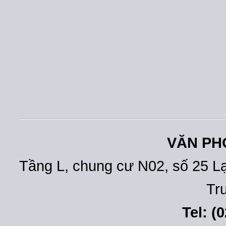
VĂN PH
Tầng L, chung cư N02, số 25 L
Tr
Tel: (