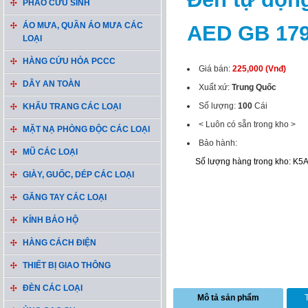
PHAO CỨU SINH
ÁO MƯA, QUẦN ÁO MƯA CÁC
AED GB 17
LOẠI
HÀNG CỨU HỎA PCCC
Giá bán:
225,000 (Vnđ)
DÂY AN TOÀN
Xuất xứ:
Trung Quốc
Số lượng:
100
Cái
KHẨU TRANG CÁC LOẠI
< Luôn có sẵn trong kho >
MẶT NẠ PHÒNG ĐỘC CÁC LOẠI
Bảo hành:
MŨ CÁC LOẠI
Số lượng hàng trong kho: K5
GIÀY, GUỐC, DÉP CÁC LOẠI
GĂNG TAY CÁC LOẠI
KÍNH BẢO HỘ
HÀNG CÁCH ĐIỆN
THIẾT BỊ GIAO THÔNG
ĐÈN CÁC LOẠI
Mô tả sản phẩm