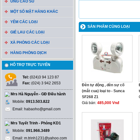
ỦNG CAO SU
MỘT SỐ MẶT HÀNG KHÁC
YẾM CÁC LOẠI
SẢN PHẨM CÙNG LOẠI
GIẺ LAU CÁC LOẠI
XÀ PHÒNG CÁC LOẠI
HÀNG PHÒNG DỊCH
HỖ TRỢ TRỰC TUYẾN
Tel:
(024)3 94 123 87
Fax:
(024) 3 942 2653
Đèn tự động , đèn sự cố
(mắt cua) loại to - Sunca
Mrs Hà Nguyễn - GĐ Điều hành
SF268 Z1
Mobile:
0913.503.822
Giá bán:
485,000 Vnđ
Email: habaoho@gmail.com
Mrs Tuyết Trinh - Phòng KD1
Mobile:
091.966.3489
Email: m.trinh1231@yahoo.com