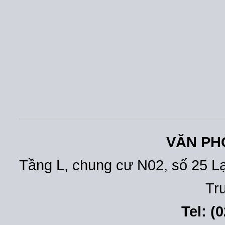
VĂN PH
Tầng L, chung cư N02, số 25 L
Tr
Tel: (