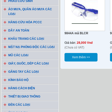
PHAO CỨU SINH
ÁO MƯA, QUẦN ÁO MƯA CÁC
LOẠI
HÀNG CỨU HỎA PCCC
DÂY AN TOÀN
9844A mã BLCR
9
KHẨU TRANG CÁC LOẠI
Giá bán:
28,000 Vnđ
G
MẶT NẠ PHÒNG ĐỘC CÁC LOẠI
(Chưa có VAT)
(
MŨ CÁC LOẠI
Xem thêm >>
GIÀY, GUỐC, DÉP CÁC LOẠI
GĂNG TAY CÁC LOẠI
KÍNH BẢO HỘ
HÀNG CÁCH ĐIỆN
THIẾT BỊ GIAO THÔNG
ĐÈN CÁC LOẠI