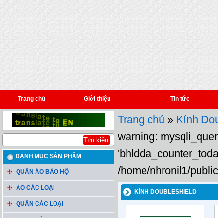
Trang chủ
Giới thiệu
Tin tức
Trang chủ
»
Kính Dou
warning: mysqli_query
'bhldda_counter_toda
DANH MỤC SẢN PHẨM
/home/nhronil1/public
QUẦN ÁO BẢO HỘ
ÁO CÁC LOẠI
KÍNH DOUBLESHIELD
QUẦN CÁC LOẠI