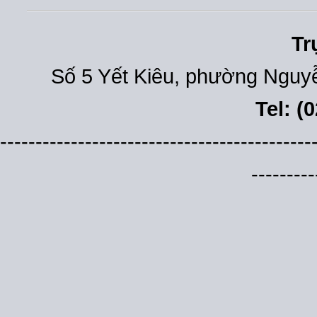
Tr
Số 5 Yết Kiêu, phường Nguyễ
Tel: (
--------------------------------------------
---------