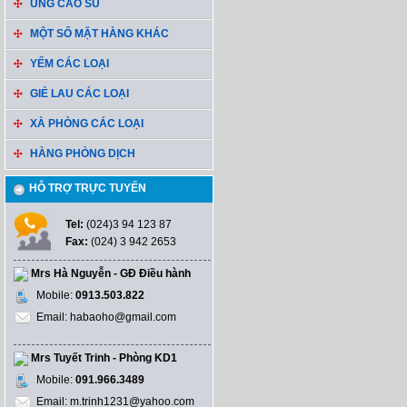
ỦNG CAO SU
MỘT SỐ MẶT HÀNG KHÁC
YẾM CÁC LOẠI
GIẺ LAU CÁC LOẠI
XÀ PHÒNG CÁC LOẠI
HÀNG PHÒNG DỊCH
HỖ TRỢ TRỰC TUYẾN
Tel:
(024)3 94 123 87
Fax:
(024) 3 942 2653
Mrs Hà Nguyễn - GĐ Điều hành
Mobile:
0913.503.822
Email: habaoho@gmail.com
Mrs Tuyết Trinh - Phòng KD1
Mobile:
091.966.3489
Email: m.trinh1231@yahoo.com