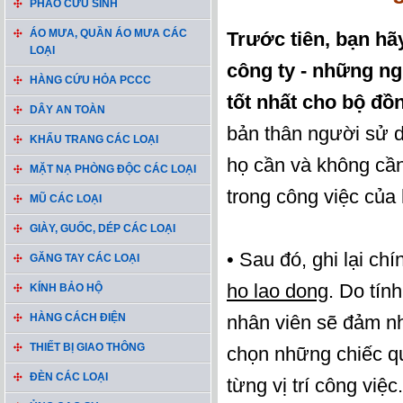
PHAO CỨU SINH
ÁO MƯA, QUẦN ÁO MƯA CÁC
Trước tiên, bạn hã
LOẠI
công ty - những n
HÀNG CỨU HỎA PCCC
tốt nhất cho bộ đ
DÂY AN TOÀN
bản thân người sử d
KHẨU TRANG CÁC LOẠI
họ cần và không cần
MẶT NẠ PHÒNG ĐỘC CÁC LOẠI
trong công việc của 
MŨ CÁC LOẠI
GIÀY, GUỐC, DÉP CÁC LOẠI
• Sau đó, ghi lại c
GĂNG TAY CÁC LOẠI
ho lao dong
. Do tín
KÍNH BẢO HỘ
HÀNG CÁCH ĐIỆN
nhân viên sẽ đảm nh
THIẾT BỊ GIAO THÔNG
chọn những chiếc qu
ĐÈN CÁC LOẠI
từng vị trí công việ