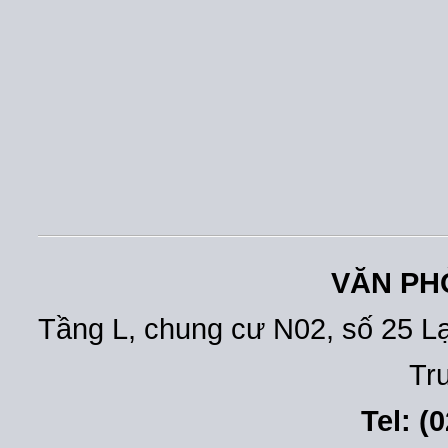
VĂN PH
Tầng L, chung cư N02, số 25 L
Tr
Tel: (