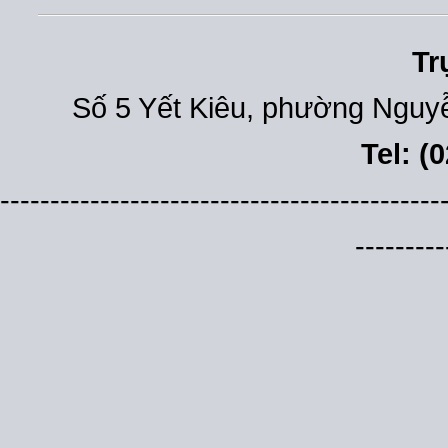
Tr
Số 5 Yết Kiêu, phường Nguyễ
Tel: (
--------------------------------------------
---------