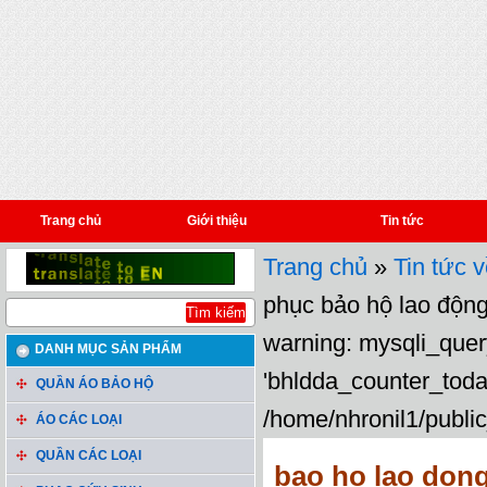
Trang chủ
Giới thiệu
Tin tức
Trang chủ
»
Tin tức 
phục bảo hộ lao độn
warning: mysqli_query
DANH MỤC SẢN PHẨM
'bhldda_counter_toda
QUẦN ÁO BẢO HỘ
/home/nhronil1/public
ÁO CÁC LOẠI
QUẦN CÁC LOẠI
bao ho lao don