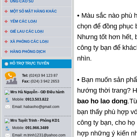
ỦNG CAO SU
MỘT SỐ MẶT HÀNG KHÁC
• Màu sắc nào phù h
YẾM CÁC LOẠI
chọn để đồng phục b
GIẺ LAU CÁC LOẠI
Nhưng tốt hơn hết,
XÀ PHÒNG CÁC LOẠI
công ty bạn để khác
HÀNG PHÒNG DỊCH
nhìn.
HỖ TRỢ TRỰC TUYẾN
Tel:
(024)3 94 123 87
• Bạn muốn sản phẩm
Fax:
(024) 3 942 2653
hướng thời trang? 
Mrs Hà Nguyễn - GĐ Điều hành
Mobile:
0913.503.822
bao ho lao dong
.T
Email: habaoho@gmail.com
bạn thấy phù hợp vớ
Mrs Tuyết Trinh - Phòng KD1
công ty bạn, cho họ
Mobile:
091.966.3489
hợp những ý kiến nh
Email: m.trinh1231@yahoo.com